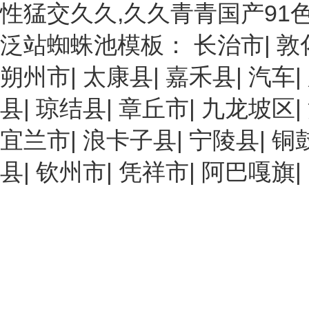
性猛交久久,久久青青国产91
泛站蜘蛛池模板：
长治市
|
敦
朔州市
|
太康县
|
嘉禾县
|
汽车
|
县
|
琼结县
|
章丘市
|
九龙坡区
|
宜兰市
|
浪卡子县
|
宁陵县
|
铜
县
|
钦州市
|
凭祥市
|
阿巴嘎旗
|