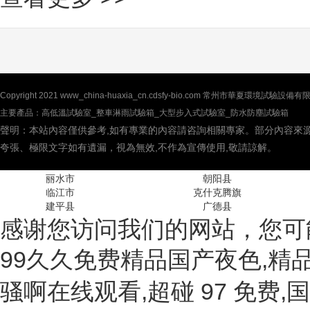
Copyright 2021 www_china-huaxia_cn.cdsfy-bio.com 常州市華夏環境試
主要產品：高低溫試驗室_整車淋雨試驗箱_大型步入式試驗室_防水防塵試驗箱
聲明：本站內容僅供參考,如有專業的內容請咨詢相關專家。部分內容來源
夸張、極限文字如有遺漏，視為無效,不作為宣傳使用,敬請諒解。
丽水市
朝阳县
临江市
克什克腾旗
建平县
广德县
感谢您访问我们的网站，您可
99久久免费精品国产夜色,精品
骚啊在线观看,超碰 97 免费