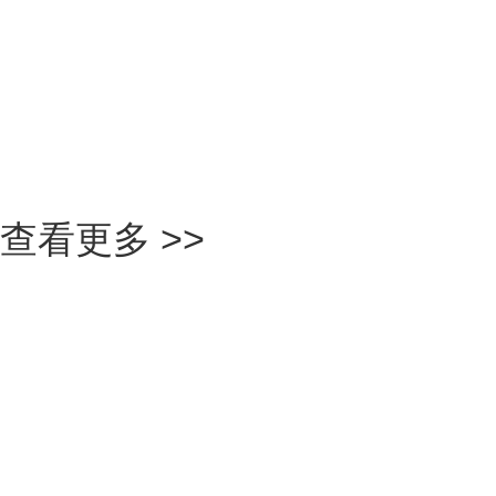
南京
查看更多 >>
整車淋雨...
MORE+